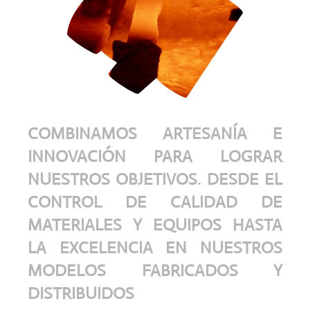
COMBINAMOS ARTESANÍA E
INNOVACIÓN PARA LOGRAR
NUESTROS OBJETIVOS. DESDE EL
CONTROL DE CALIDAD DE
MATERIALES Y EQUIPOS HASTA
LA EXCELENCIA EN NUESTROS
MODELOS FABRICADOS Y
DISTRIBUIDOS