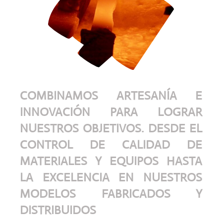
COMBINAMOS ARTESANÍA E
INNOVACIÓN PARA LOGRAR
NUESTROS OBJETIVOS. DESDE EL
CONTROL DE CALIDAD DE
MATERIALES Y EQUIPOS HASTA
LA EXCELENCIA EN NUESTROS
MODELOS FABRICADOS Y
DISTRIBUIDOS