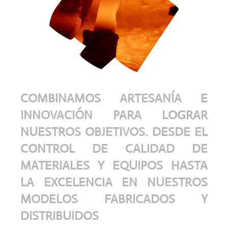
COMBINAMOS ARTESANÍA E
INNOVACIÓN PARA LOGRAR
NUESTROS OBJETIVOS. DESDE EL
CONTROL DE CALIDAD DE
MATERIALES Y EQUIPOS HASTA
LA EXCELENCIA EN NUESTROS
MODELOS FABRICADOS Y
DISTRIBUIDOS