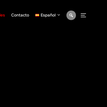
des
Contacto
Español