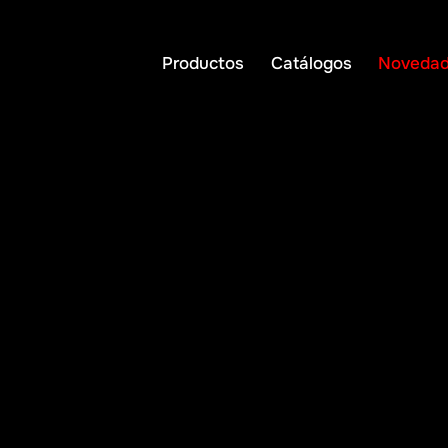
Productos
Catálogos
Noveda