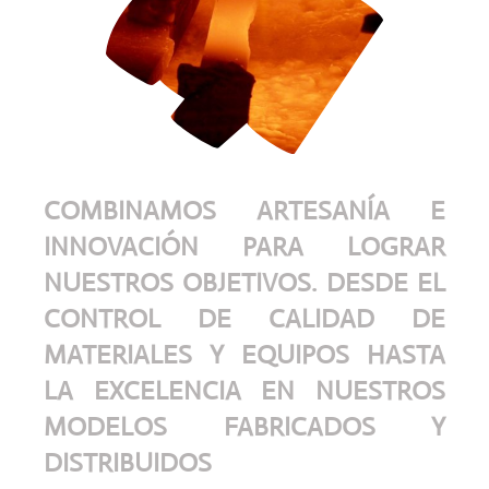
COMBINAMOS ARTESANÍA E
INNOVACIÓN PARA LOGRAR
NUESTROS OBJETIVOS. DESDE EL
CONTROL DE CALIDAD DE
MATERIALES Y EQUIPOS HASTA
LA EXCELENCIA EN NUESTROS
MODELOS FABRICADOS Y
DISTRIBUIDOS