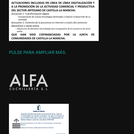
PULSE PARA AMPLIAR MÁS
.