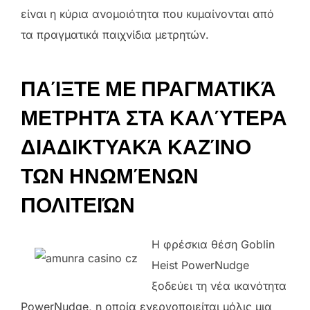
είναι η κύρια ανομοιότητα που κυμαίνονται από
τα πραγματικά παιχνίδια μετρητών.
ΠΑΊΞΤΕ ΜΕ ΠΡΑΓΜΑΤΙΚΆ
ΜΕΤΡΗΤΆ ΣΤΑ ΚΑΛΎΤΕΡΑ
ΔΙΑΔΙΚΤΥΑΚΆ ΚΑΖΊΝΟ
ΤΩΝ ΗΝΩΜΈΝΩΝ
ΠΟΛΙΤΕΙΏΝ
Η φρέσκια θέση Goblin
Heist PowerNudge
ξοδεύει τη νέα ικανότητα
PowerNudge, η οποία ενεργοποιείται μόλις μια