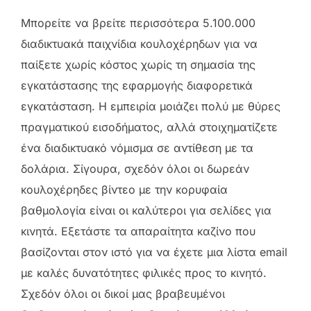
Μπορείτε να βρείτε περισσότερα 5.100.000
διαδικτυακά παιχνίδια κουλοχέρηδων για να
παίξετε χωρίς κόστος χωρίς τη σημασία της
εγκατάστασης της εφαρμογής διαφορετικά
εγκατάσταση. Η εμπειρία μοιάζει πολύ με θύρες
πραγματικού εισοδήματος, αλλά στοιχηματίζετε
ένα διαδικτυακό νόμισμα σε αντίθεση με τα
δολάρια. Σίγουρα, σχεδόν όλοι οι δωρεάν
κουλοχέρηδες βίντεο με την κορυφαία
βαθμολογία είναι οι καλύτεροι για σελίδες για
κινητά. Εξετάστε τα απαραίτητα καζίνο που
βασίζονται στον ιστό για να έχετε μια λίστα email
με καλές δυνατότητες φιλικές προς το κινητό.
Σχεδόν όλοι οι δικοί μας βραβευμένοι