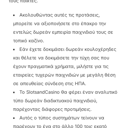
τους παίκτες.
Ακολουθώντας αυτές τις προτάσεις,
μπορείτε να αξιοποιήσετε στο έπακρο την
εντελώς δωρεάν εμπειρία παιχνιδιού τους σε
τοπικό καζίνο.
Εάν έχετε δοκιμάσει δωρεάν κουλοχέρηδες
και θέλετε να δοκιμάσετε την τύχη σας που
έχουν πραγματικά χρήματα, μιλήστε για τις
εταιρείες τυχερών παιχνιδιών με μεγάλη θέση
σε απευθείας σύνδεση στις ΗΠΑ.
Το SlotsandCasino θα φέρει έναν αναλυτικό
τύπο δωρεάν διαδικτυακού παιχνιδιού,
παρέχοντας διάφορες προτιμήσεις.
Αυτός ο τύπος συστημάτων τείνουν να
παρέχουν το ένα στο άλλο 100 τοις εκατό