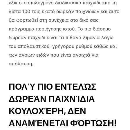
κλικ στο επιλεγμένο διαδικτυακό παιχνίδι από τη
λίστα 100 τοις εκατό δωρεάν παιχνιδιών και αυτό
θα φορτωθεί στη συνέχεια στο δικό σας
πρόγραμμα περιήγησης ιστού. Το πιο διάσημο
δωρεάν παιχνίδι είναι τα πιθανά λιμάνια λόγω
του απολαυστικού, γρήγορου ρυθμού καθώς και
των άγριων ειδών που είναι ανοιχτά για
απόλαυση.
ΠΟΛΎ ΠΙΟ ΕΝΤΕΛΏΣ
ΔΩΡΕΆΝ ΠΑΙΧΝΊΔΙΑ
ΚΟΥΛΟΧΈΡΗ, ΔΕΝ
ΑΝΑΜΈΝΕΤΑΙ ΦΌΡΤΩΣΗ!