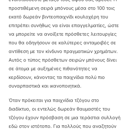
προστιθέμενη σειρά μπόνους μέσα στο 100 τοις
εκατό δωρεάν βιντεοπαιχνίδι κουλοχέρη του
επιτρέπει συνήθως να είναι επαγγελματίες, ώστε
να μπορείτε να ανοίξετε πρόσθετες λειτουργίες
που θα οδηγήσουν σε καλύτερες ανταμοιβές σε
αντίθεση με τον κίνδυνο πραγματικών χρημάτων.
Αυτός ο τύπος πρόσθετων σειρών μπόνους δίνει
σε άτομα με αυξημένες πιθανότητες να
κερδίσουν, κάνοντας τα παιχνίδια πολύ πιο
συναρπαστικά και ικανοποιητικά.
Όταν πρόκειται για παιχνίδια τζόγου στο
διαδίκτυο, οι εντελώς δωρεάν θαυμαστές του
τζόγου έχουν πρόσβαση σε μια τεράστια συλλογή
εδώ στον ιστότοπο. Για πολλούς που αναζητούν