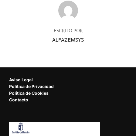
AUTOR DE LA PUBLICACIÓN
ESCRITO POR
ALFAZEMSYS
Aviso Legal
Política de Privacidad
Política de Cookies
Contacto