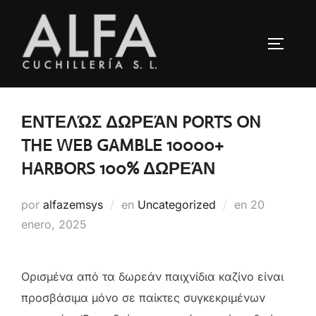
Saltar
al
ALTERN
contenido
ΕΝΤΕΛΏΣ ΔΩΡΕΆΝ PORTS ON
THE WEB GAMBLE 10000+
HARBORS 100% ΔΩΡΕΆΝ
Publicado
por
alfazemsys
en
Uncategorized
en
20
el
enero, 2025
Ορισμένα από τα δωρεάν παιχνίδια καζίνο είναι
προσβάσιμα μόνο σε παίκτες συγκεκριμένων