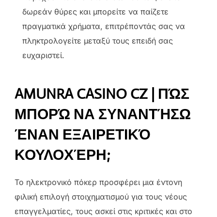
δωρεάν θύρες και μπορείτε να παίζετε
πραγματικά χρήματα, επιτρέποντάς σας να
πληκτρολογείτε μεταξύ τους επειδή σας
ευχαριστεί.
AMUNRA CASINO CZ | ΠΏΣ
ΜΠΟΡΏ ΝΑ ΣΥΝΑΝΤΉΣΩ
ΈΝΑΝ ΕΞΑΙΡΕΤΙΚΌ
ΚΟΥΛΟΧΈΡΗ;
Το ηλεκτρονικό πόκερ προσφέρει μια έντονη
φιλική επιλογή στοιχηματισμού για τους νέους
επαγγελματίες, τους ασκεί στις κριτικές και στο