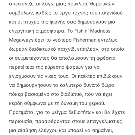
απεικονίζεται λόγω μιας ποικιλίας θεματικών
συμβόλων, καθώς το έργο τέχνης του παιχνιδιού
και οι πτυχές της φωνής σας δημιουργούν μια
ενεργητική ατμόσφαιρα. Το Fishin’ Madness
Megaways έχει το νεότερο Fisherman εντελώς
δωρεάν διαδικτυακό παιχνίδι επιπλέον, στο οποίο
οι συμμετέχοντες θα απολαύσουν τη φρέσκια
περιπέτεια της εύρεσης ψαριών για να
ενισχύσουν τις νίκες τους. Οι παίκτες επιδιώκουν
να δημιουργήσουν το καλύτερο δυνατό δώρο
πόκερ βασισμένο στο διαδίκτυο, που να έχει
κέρδη σύμφωνα με τη δύναμη του χεριού.
Προτιμάται για το μείγμα δεξιοτήτων και θα έχετε
περιουσία, προσφέροντας στους επαγγελματίες
μια αίσθηση ελέγχου και μπορεί να σημαίνει,