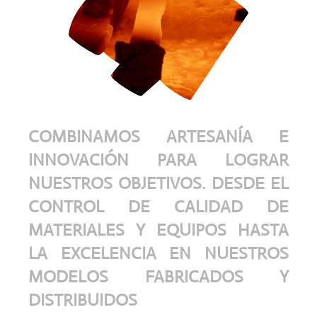
COMBINAMOS ARTESANÍA E
INNOVACIÓN PARA LOGRAR
NUESTROS OBJETIVOS. DESDE EL
CONTROL DE CALIDAD DE
MATERIALES Y EQUIPOS HASTA
LA EXCELENCIA EN NUESTROS
MODELOS FABRICADOS Y
DISTRIBUIDOS