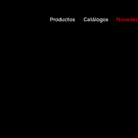
Productos
Catálogos
Noveda