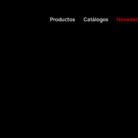
Productos
Catálogos
Noveda