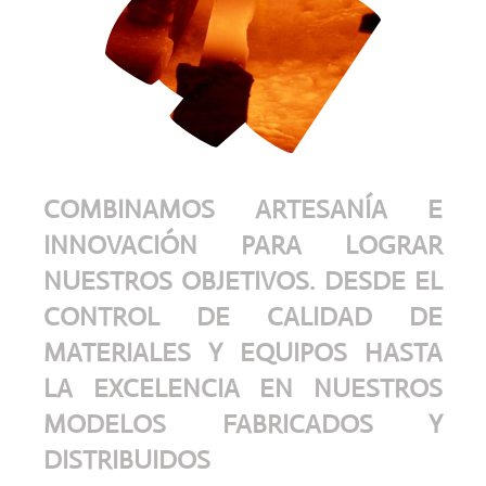
COMBINAMOS ARTESANÍA E
INNOVACIÓN PARA LOGRAR
NUESTROS OBJETIVOS. DESDE EL
CONTROL DE CALIDAD DE
MATERIALES Y EQUIPOS HASTA
LA EXCELENCIA EN NUESTROS
MODELOS FABRICADOS Y
DISTRIBUIDOS