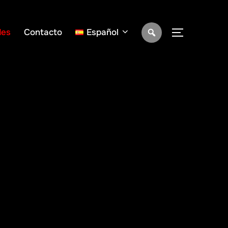
des
Contacto
Español