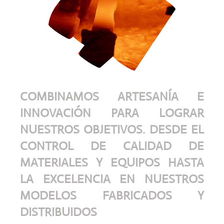
COMBINAMOS ARTESANÍA E
INNOVACIÓN PARA LOGRAR
NUESTROS OBJETIVOS. DESDE EL
CONTROL DE CALIDAD DE
MATERIALES Y EQUIPOS HASTA
LA EXCELENCIA EN NUESTROS
MODELOS FABRICADOS Y
DISTRIBUIDOS