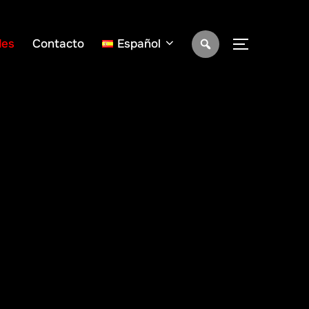
des
Contacto
Español